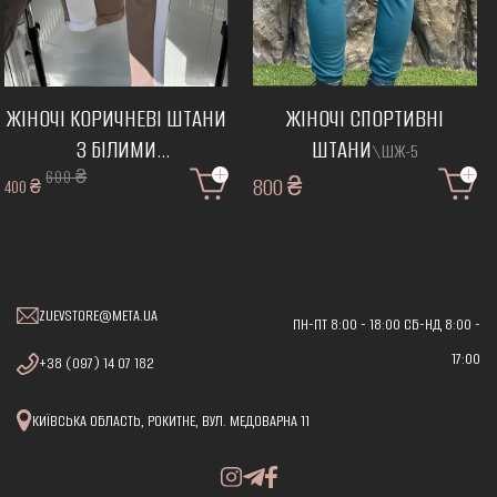
ЖІНОЧІ КОРИЧНЕВІ ШТАНИ
ЖІНОЧІ СПОРТИВНІ
З БІЛИМИ
ШТАНИ
\ШЖ-5
ЛАМПАСАМИ
600 ₴
\СШ-1
800 ₴
400 ₴
ZUEVSTORE@META.UA
ПН-ПТ 8:00 - 18:00 СБ-НД 8:00 -
17:00
+38 (097) 14 07 182
КИЇВСЬКА ОБЛАСТЬ, РОКИТНЕ, ВУЛ. МЕДОВАРНА 11