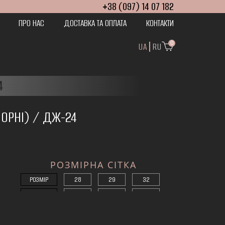
+38 (097) 14 07 182
ПРО НАС
ДОСТАВКА ТА ОПЛАТА
КОНТАКТИ
0
UA
RU
4
ЧОРНІ) / ДЖ-24
РОЗМІРНА СІТКА
РОЗМІР
28
29
32
А (СМ)
52
54
58
B (СМ)
104
105
106