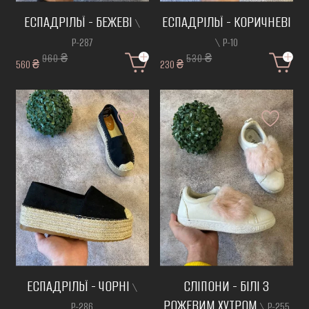
ЕСПАДРІЛЬЇ - БЕЖЕВІ
ЕСПАДРІЛЬЇ - КОРИЧНЕВІ
\
Р-287
\ Р-10
960 ₴
530 ₴
560 ₴
230 ₴
ЕСПАДРІЛЬЇ - ЧОРНІ
СЛІПОНИ - БІЛІ З
\
РОЖЕВИМ ХУТРОМ
Р-286
\ Р-255