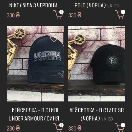
NIKE (БІЛА З ЧЕРВОНИМ
POLO (ЧОРНА)
\ К-210
ЗНАЧКОМ)
330 ₴
\ К-168
330 ₴
БЕЙСБОЛКА - В СТИЛІ
БЕЙСБОЛКА - В СТИЛЕ SR
UNDER ARMOUR (СИНЯ)
(ЧОРНА)
\ К-160
230 ₴
\ К-128
330 ₴