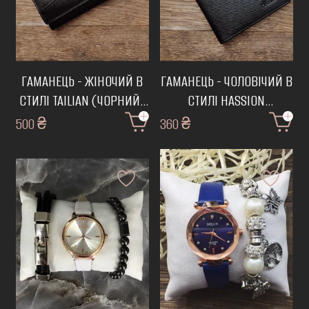
ГАМАНЕЦЬ - ЖІНОЧИЙ В
ГАМАНЕЦЬ - ЧОЛОВІЧИЙ В
СТИЛІ TAILIAN (ЧОРНИЙ)
СТИЛІ HASSION
(ЧОРНИЙ,ВІЗИТНИЦЯ)
500 ₴
\ КШ-4
360 ₴
\
КШ-14