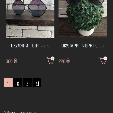
ОКУЛЯРИ - СІРІ
ОКУЛЯРИ - ЧОРНІ
\ О-78
\ О-59
360 ₴
220 ₴
1
2
>
>|
ZUEVSTORE@META.UA