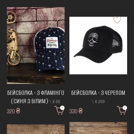
БЕЙСБОЛКА - З ФЛАМІНГО
БЕЙСБОЛКА - З ЧЕРЕПОМ
(СИНЯ З БІЛИМ)
\ К-68
\ К-209
320 ₴
330 ₴