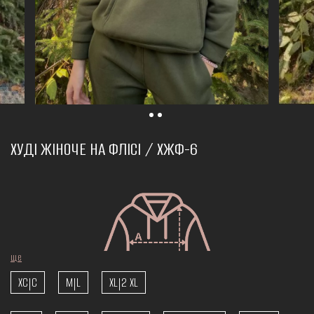
ХУДІ ЖІНОЧЕ НА ФЛІСІ / ХЖФ-6
ще
XC|C
M|L
XL|2 XL